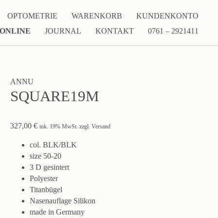
OPTOMETRIE
WARENKORB
KUNDENKONTO
 ONLINE
JOURNAL
KONTAKT
0761 – 2921411
ANNU
SQUARE19M
327,00
€
ink. 19% MwSt. zzgl. Versand
col. BLK/BLK
size 50-20
3 D gesintert
Polyester
Titanbügel
Nasenauflage Silikon
made in Germany