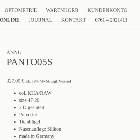
OPTOMETRIE
WARENKORB
KUNDENKONTO
 ONLINE
JOURNAL
KONTAKT
0761 – 2921411
ANNU
PANTO05S
327,00
€
ink. 19% MwSt. zzgl. Versand
col. KHA/RAW
size 47-20
3 D gesintert
Polyester
Titanbügel
Nasenauflage Silikon
made in Germany