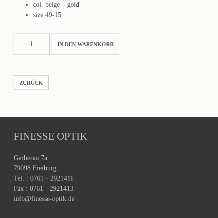
col. beige – gold
size 49-15
SESI
IN DEN WARENKORB
Menge
ZURÜCK
FINESSE OPTIK
Gerberau 7a
79098 Freiburg
Tel. : 0761 - 2921411
Fax : 0761 - 2921413
info@finesse-optik.de