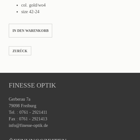
col. gold/wo4
size 42-24
NOSTALGIE
IN DEN WARENKORB
101
Menge
ZURÜCK
FINESSE OPTIK
Gerberau 7a
79098 Freiburg
Tel. : 0761 - 2921411
Fax : 0761 - 2921413
info@finesse-optik.de