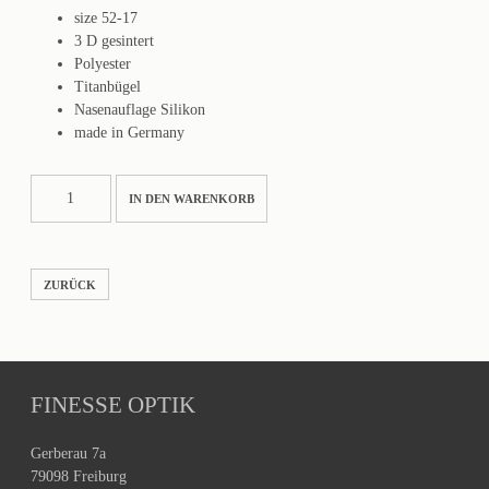
size 52-17
3 D gesintert
Polyester
Titanbügel
Nasenauflage Silikon
made in Germany
RECTANG02L
IN DEN WARENKORB
Menge
ZURÜCK
FINESSE OPTIK
Gerberau 7a
79098 Freiburg