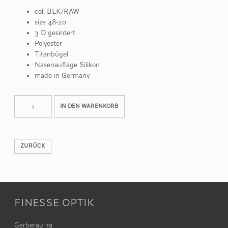
col. BLK/RAW
size 48-20
3 D gesintert
Polyester
Titanbügel
Nasenauflage Silikon
made in Germany
PANTO07M
Alternative:
IN DEN WARENKORB
Menge
ZURÜCK
FINESSE OPTIK
Gerberau 7a